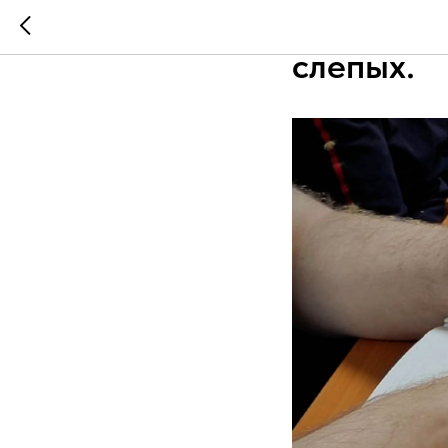
13 ноябр
слепых.