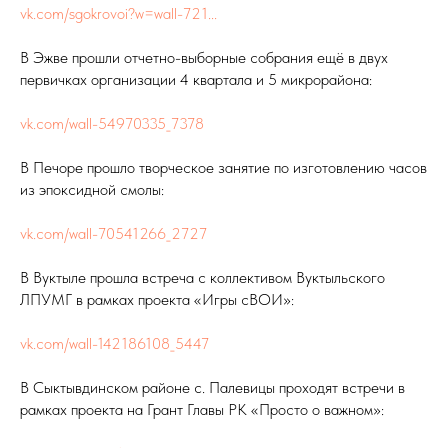
vk.com/sgokrovoi?w=wall-721...
В Эжве прошли отчетно-выборные собрания ещё в двух
первичках организации 4 квартала и 5 микрорайона:
vk.com/wall-54970335_7378
В Печоре прошло творческое занятие по изготовлению часов
из эпоксидной смолы:
vk.com/wall-70541266_2727
В Вуктыле прошла встреча с коллективом Вуктыльского
ЛПУМГ в рамках проекта «Игры сВОИ»:
vk.com/wall-142186108_5447
В Сыктывдинском районе с. Палевицы проходят встречи в
рамках проекта на Грант Главы РК «Просто о важном»: